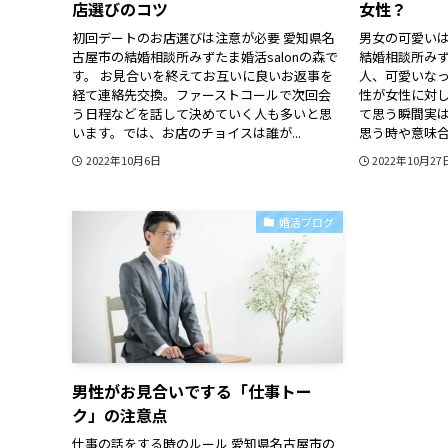
店選びのコツ
女性？
初回デートのお店選びは注意が必要 愛知県名
男女の可愛いは
古屋市の結婚相談所みずたま婚活salonの森で
結婚相談所みずた
す。 お見合いを終えてお互いに良いお返事を
人、可愛いな
経て連絡先交換。ファーストコールで次回会
性が女性に対
う日程などを話して決めていく人も多いと思
て思う瞬間実
います。では、お店のチョイスは誰が...
思う時や意味合
2022年10月6日
2022年10月27
婚活ブログ
男性がお見合いでする「仕事トー
ク」の注意点
仕事の話をする時のルール 愛知県名古屋市の