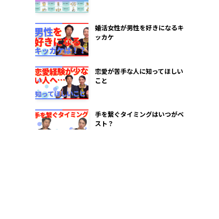
2022年8月
婚活女性が男性を好きになるキ
ッカケ
2022年7月
2022年6月
恋愛が苦手な人に知ってほしい
2022年5月
こと
2022年1月
手を繋ぐタイミングはいつがベ
スト？
婚活が長引く！？自信のなさが
原因かも…
仮交際のお勧めデート！名古屋
編！