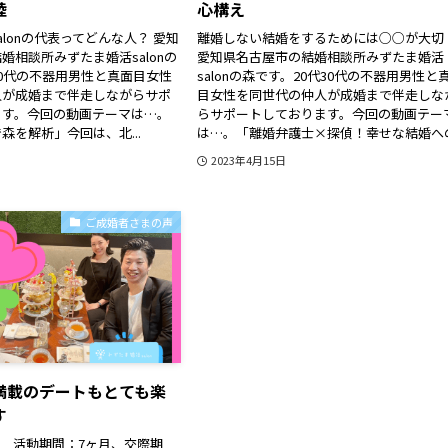
陸
心構え
lonの代表ってどんな人？ 愛知
離婚しない結婚をするためには○○が大切
婚相談所みずたま婚活salonの
愛知県名古屋市の結婚相談所みずたま婚活
30代の不器用男性と真面目女性
salonの森です。20代30代の不器用男性と
人が成婚まで伴走しながらサポ
目女性を同世代の仲人が成婚まで伴走しな
ます。今回の動画テーマは…。
らサポートしております。今回の動画テー
森を解析」今回は、北...
は…。「離婚弁護士×探偵！幸せな結婚への.
2023年4月15日
ご成婚者さまの声
満載のデートもとても楽
す
性 活動期間：7ヶ月、交際期