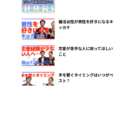
2022年8月
婚活女性が男性を好きになるキ
2022年7月
ッカケ
2022年6月
2022年5月
恋愛が苦手な人に知ってほしい
こと
2022年1月
手を繋ぐタイミングはいつがベ
スト？
婚活が長引く！？自信のなさが
原因かも…
仮交際のお勧めデート！名古屋
編！