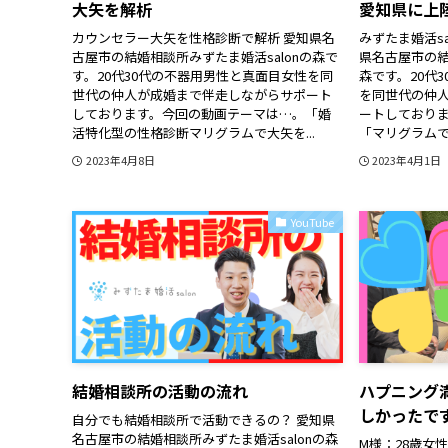
大矢を解析
愛知県に上
カウンセラー大矢を性格診断で解析 愛知県名
みずたま婚活sa
古屋市の結婚相談所みずたま婚活salonの森で
県名古屋市の結
す。20代30代の不器用男性と真面目女性を同
森です。20代
世代の仲人が成婚まで伴走しながらサポート
を同世代の仲
しております。今回の動画テーマは…。「婚
ートしており
活特化型の性格診断マリグラムで大矢を...
「マリグラムで
2023年4月8日
2023年4月1日
YouTube
結婚相談所の活動の流れ
ハプニング
しかったで
自分でも結婚相談所で活動できるの？ 愛知県
名古屋市の結婚相談所みずたま婚活salonの森
M様：28歳女