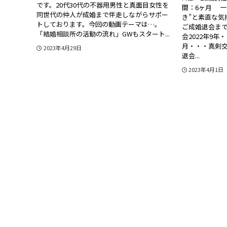
です。20代30代の不器用男性と真面目女性を
間：6ヶ月 一
同世代の仲人が成婚まで伴走しながらサポー
き”と素直な
トしております。今回の動画テーマは…。
ご成婚退会まで
「結婚相談所の活動の流れ」GWもスタート...
会2022年9年
月・・・真剣交
2023年4月29日
退会...
2023年4月1日