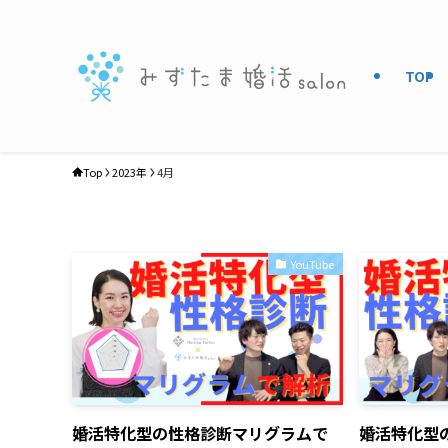
TOP
Top
2023年
4月
YouTube
婚活特化型の性格診断マリグラムで
婚活特化型