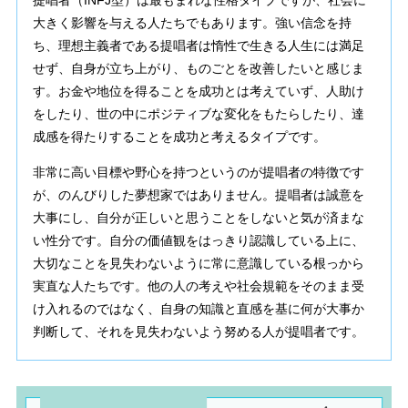
提唱者（INFJ型）は最もまれな性格タイプですが、社会に
大きく影響を与える人たちでもあります。強い信念を持
ち、理想主義者である提唱者は惰性で生きる人生には満足
せず、自身が立ち上がり、ものごとを改善したいと感じま
す。お金や地位を得ることを成功とは考えていず、人助け
をしたり、世の中にポジティブな変化をもたらしたり、達
成感を得たりすることを成功と考えるタイプです。
非常に高い目標や野心を持つというのが提唱者の特徴です
が、のんびりした夢想家ではありません。提唱者は誠意を
大事にし、自分が正しいと思うことをしないと気が済まな
い性分です。自分の価値観をはっきり認識している上に、
大切なことを見失わないように常に意識している根っから
実直な人たちです。他の人の考えや社会規範をそのまま受
け入れるのではなく、自身の知識と直感を基に何が大事か
判断して、それを見失わないよう努める人が提唱者です。