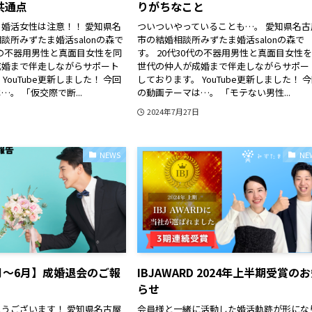
共通点
りがちなこと
婚活女性は注意！！ 愛知県名
ついついやっていることも…。 愛知県名古
談所みずたま婚活salonの森で
市の結婚相談所みずたま婚活salonの森で
0代の不器用男性と真面目女性を同
す。 20代30代の不器用男性と真面目女性
成婚まで伴走しながらサポート
世代の仲人が成婚まで伴走しながらサポー
YouTube更新しました！ 今回
しております。 YouTube更新しました！ 
。 「仮交際で断...
の動画テーマは…。 「モテない男性...
2024年7月27日
NEWS
NE
4月～6月】成婚退会のご報
IBJAWARD 2024年上半期受賞の
らせ
うございます！ 愛知県名古屋
会員様と一緒に活動した婚活軌跡が形にな