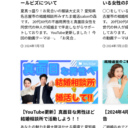
ールビズについて
いる女性の
夏真っ盛り！お見合いの服装大丈夫？ 愛知県
○○をしている
名古屋市の結婚相談所みずたま婚活salonの森
古屋市の結婚相
です。 20代30代の不器用男性と真面目女性を
す。 20代3
同世代の仲人が成婚まで伴走しながらサポー
世代の仲人が
トしております。 YouTube更新しました！ 今
しております。 
回の動画テーマは…。 「お見合...
の動画テーマは…
2024年7月7日
2024年7月13日
YouTube
【YouTube更新】真面目な男性ほど
【2024年
結婚相談所で活動しよう！！
告
あなたの魅力を最大限活かせる環境で 愛知県
ご結婚おめでと