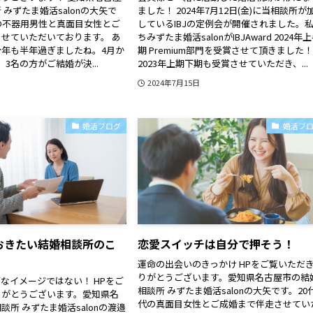
みずたま婚活salonの大矢で
ました！ 2024年7月12日(金)に当相談所が
代の不器用男性と真面目女性とご
しているIBJの定例会が開催されました。
せていただいております。 あ
ちみずたま婚活salonがIBJAward 2024年
年も半年過ぎましたね。4月か
期 Premium部門を受賞させて頂きました
3名の方がご結婚が決...
2023年上期下期も受賞させていただき、...
2024年7月15日
婚活ブログ
婚活ブ
おきたい結婚相談所のこ
恋愛スイッチは自分で押そう！
運命の出会いのきっかけ HPをご覧いただ
りがとうございます。愛知県名古屋市の結
なイメージではない！ HPをご
相談所 みずたま婚活salonの大矢です。20代
りがとうございます。愛知県名
代の真面目女性とご成婚まで伴走させてい
談所 みずたま婚活salonの渡邉