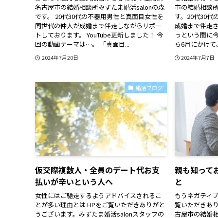
名古屋市の結婚相談所みずたま婚活salonの森
市の結婚相談所 
です。 20代30代の不器用男性と真面目女性を
す。20代30
同世代の仲人が成婚まで伴走しながらサポー
成婚まで伴走さ
トしております。 YouTube更新しました！ 今
っという間に今
回の動画テーマは…。 「真面目...
ら6月にかけて、
2024年7月20日
2024年7月7日
婚活ブログ
仮交際複数人・全員のデート代お支
親も知って
払いが辛いという人へ
と
女性にはご馳走するようアドバイスされるこ
もうネガティブ
とが多い理由とは HPをご覧いただきありがと
覧いただきあ
うございます。みずたま婚活salonスタッフの
古屋市の結婚相