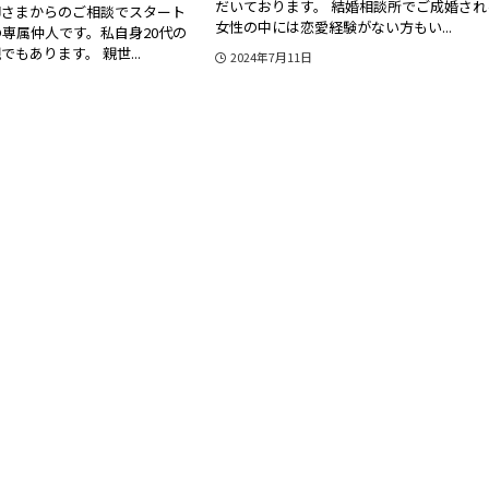
だいております。 結婚相談所でご成婚され
御さまからのご相談でスタート
女性の中には恋愛経験がない方もい...
専属仲人です。私自身20代の
もあります。 親世...
2024年7月11日