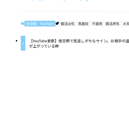
全投稿
YouTube
婚活女性
真面目
不器用
婚活男性
お
【YouTube更新】仮交際で見逃しがちなサイン。お相手の
が上がっている時