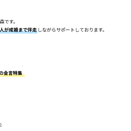
の森です。
仲人が成婚まで伴走
しながらサポートしております。
の金言特集
た