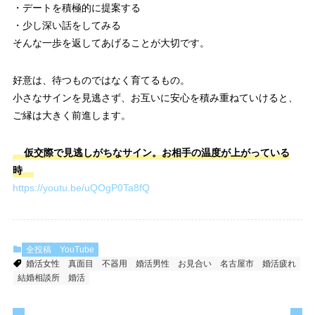
・デートを積極的に提案する
・少し深い話をしてみる
そんな一歩を返してあげることが大切です。
好意は、待つものではなく育てるもの。
小さなサインを見逃さず、お互いに安心を積み重ねていけると、
ご縁は大きく前進します。
仮交際で見逃しがちなサイン。お相手の温度が上がっている
時
https://youtu.be/uQOgP0Ta8fQ
全投稿
YouTube
婚活女性
真面目
不器用
婚活男性
お見合い
名古屋市
婚活疲れ
結婚相談所
婚活