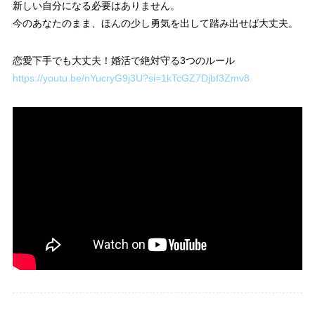
新しい自分になる必要はありません。
今のあなたのまま、ほんの少し勇気を出して踏み出せば大丈夫。
恋愛下手でも大丈夫！婚活で絶対守る3つのルール
https://youtu.be/nYucryG9j3U?si=1kTcGZ7Djbf3Zmv8