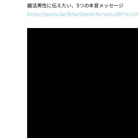
婚活男性に伝えたい、5つの本音メッセージ
https://youtu.be/lbXw52ervIc?si=wKLu8tTmJi