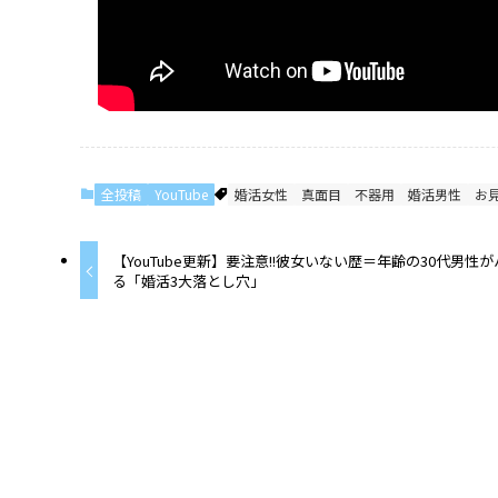
全投稿
YouTube
婚活女性
真面目
不器用
婚活男性
お
【YouTube更新】要注意!!彼女いない歴＝年齢の30代男性
る「婚活3大落とし穴」