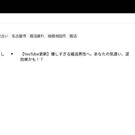
見合い
名古屋市
婚活疲れ
結婚相談所
婚活
ほし
【YouTube更新】優しすぎる婚活男性へ。あなたの気遣い、逆
効果かも！？