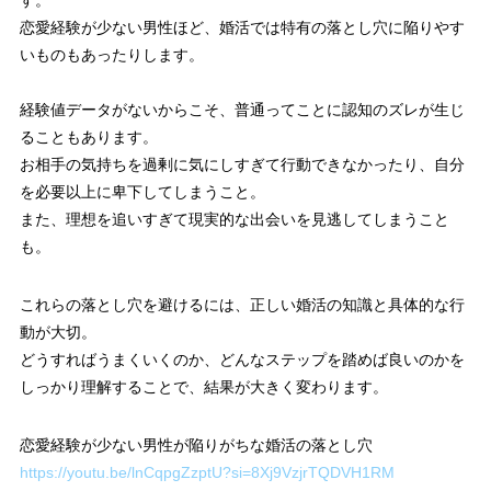
恋愛経験が少ない男性ほど、婚活では特有の落とし穴に陥りやす
いものもあったりします。
経験値データがないからこそ、普通ってことに認知のズレが生じ
ることもあります。
お相手の気持ちを過剰に気にしすぎて行動できなかったり、自分
を必要以上に卑下してしまうこと。
また、理想を追いすぎて現実的な出会いを見逃してしまうこと
も。
これらの落とし穴を避けるには、正しい婚活の知識と具体的な行
動が大切。
どうすればうまくいくのか、どんなステップを踏めば良いのかを
しっかり理解することで、結果が大きく変わります。
恋愛経験が少ない男性が陥りがちな婚活の落とし穴
https://youtu.be/lnCqpgZzptU?si=8Xj9VzjrTQDVH1RM