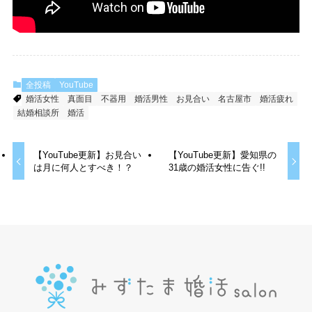
全投稿
YouTube
婚活女性
真面目
不器用
婚活男性
お見合い
名古屋市
婚活疲れ
結婚相談所
婚活
【YouTube更新】お見合い
【YouTube更新】愛知県の
は月に何人とすべき！？
31歳の婚活女性に告ぐ!!