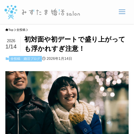
Top
全投稿
初対面や初デートで盛り上がって
2026
1/14
も浮かれすぎ注意！
2026年1月14日
全投稿
婚活ブログ