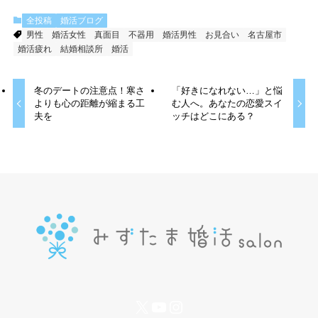
全投稿
婚活ブログ
男性
婚活女性
真面目
不器用
婚活男性
お見合い
名古屋市
婚活疲れ
結婚相談所
婚活
冬のデートの注意点！寒さ
「好きになれない…」と悩
よりも心の距離が縮まる工
む人へ。あなたの恋愛スイ
夫を
ッチはどこにある？
X
YouTube
Instagram