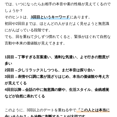
では、いつになったらお相手の本音や素の性格が見えてくるので
しょうか？
そのヒントは、
3回目というキーワード
にあります。
初回や2回目までは、ほとんどの人がまだよく見せようと無意識
にがんばっている段階です。
でも、回を重ねて少しずつ慣れてくると、緊張がほぐれて自然な
言動や本来の価値観が見えてきます。
1回目→丁寧すぎる言葉遣い、過剰な気遣い、よそ行きの態度が
多い
2回目→少しリラックスしつつも、まだ本音は探り合い
3回目→表情や口調に素が混ざりはじめ、本当の価値観や考え方
が見えてくる
4回目以降→会話の中に無意識の癖や、生活スタイル、金銭感覚
などが自然に表れてくる
このように、3回以上のデートを重ねる中で
「この人とは本当に
合いそうか？」を冷静に判断することが大切です。