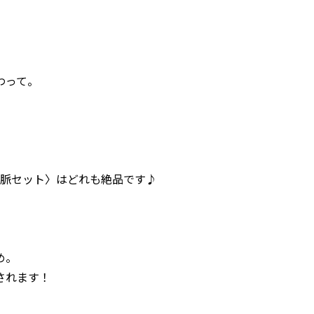
わって。
山脈セット〉はどれも絶品です♪
め。
されます！