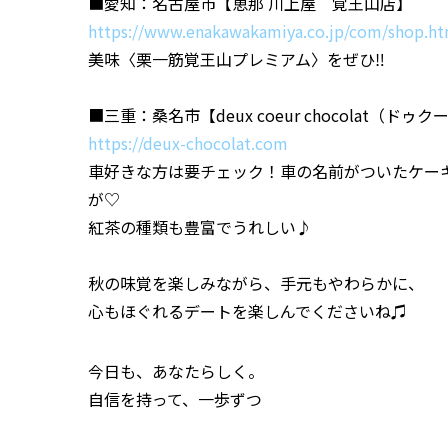
■愛知：名古屋市【恵那 川上屋 覚王山店】
https://www.enakawakamiya.co.jp/com/shop.ht
美味〈栗一筋覚王山プレミアム〉をぜひ‼
■三重：桑名市【deux coeur chocolat（ド
https://deux-chocolat.com
車好きな方は要チェック！車の名前がついたケー
が♡
紅茶の種類も豊富でうれしい♪
秋の味覚を楽しみながら、手元もやわらかに、
心もほぐれるデートを楽しんでくださいね♫
今日も、あなたらしく。
自信を持って、一歩ずつ