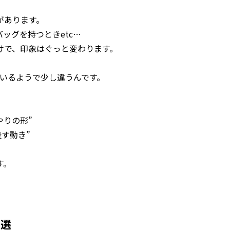
があります。
ッグを持つときetc…
けで、印象はぐっと変わります。
ているようで少し違うんです。
やりの形”
表す動き”
す。
５選