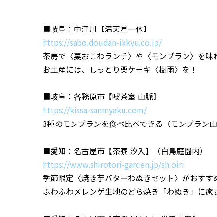
■岐阜：中津川【満天星一休】
https://sabo.doudan-ikkyu.co.jp/
茶房で〈栗おこわランチ〉や〈モンブラン〉を味
お土産には、しっとり栗ケーキ〈樹雨〉を！
■岐阜：各務原市【喫茶室 山脈】
https://kissa-sanmyaku.com/
3種のモンブランを食べ比べできる〈モンブラン
■愛知：名古屋市【茶寮 汐入】（白鳥庭園内）
https://www.shirotori-garden.jp/shioiri
季節限定〈焼き芋バターわぬきセット〉がおすす
ふわふわメレンゲ生地のどら焼き「わぬき」に癒