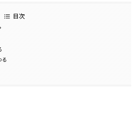
目次
？
る
わる