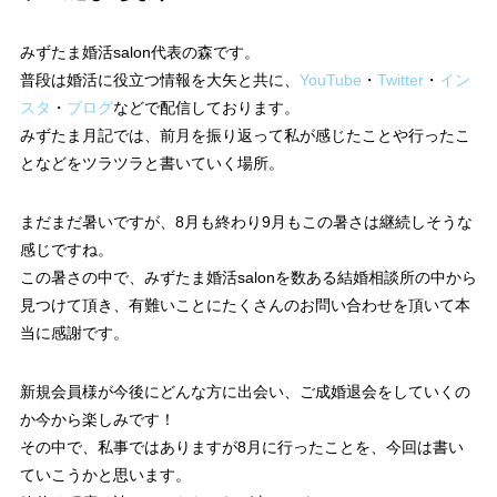
みずたま婚活salon代表の森です。
普段は婚活に役立つ情報を大矢と共に、
YouTube
・
Twitter
・
イン
スタ
・
ブログ
などで配信しております。
みずたま月記では、前月を振り返って私が感じたことや行ったこ
となどをツラツラと書いていく場所。
まだまだ暑いですが、8月も終わり9月もこの暑さは継続しそうな
感じですね。
この暑さの中で、みずたま婚活salonを数ある結婚相談所の中から
見つけて頂き、有難いことにたくさんのお問い合わせを頂いて本
当に感謝です。
新規会員様が今後にどんな方に出会い、ご成婚退会をしていくの
か今から楽しみです！
その中で、私事ではありますが8月に行ったことを、今回は書い
ていこうかと思います。