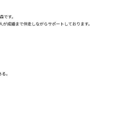
の森です。
仲人が成婚まで伴走しながらサポートしております。
ある。
。