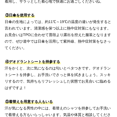
着用し、サラッとした着心地で快適にお過ごしくださいね。
③日傘を使用する
日傘の生地によっては、約11℃～19℃の温度の違いが発生すると
言われています。清潔感を保つ以上に熱中症対策にもなります。
お見合いはTPOに合わせて普段より露出を控えた服装となります
ので、ぜひ道中では日傘を活用して紫外線、熱中症対策をなさっ
てください。
④デオドラントシートを持参する
汗をかくと、次に気になるのは匂いとベタつきです。デオドラン
トシートを持参し、お手洗いでさっと体を拭きましょう。スッキ
リするので、気持ちもリフレッシュした状態でお見合いに臨める
はずですよ！
⑤着替えを用意する人もいる
汗が気になる男性の中には、着替えのシャツを持参してお手洗い
で着替える方もいらっしゃいます。気温や体質と相談してくださ