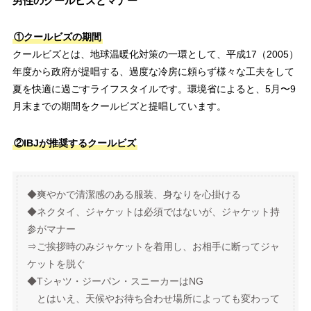
男性のクールビズとマナー
①クールビズの期間
クールビズとは、地球温暖化対策の一環として、平成17（2005）
年度から政府が提唱する、過度な冷房に頼らず様々な工夫をして
夏を快適に過ごすライフスタイルです。環境省によると、5月〜9
月末までの期間をクールビズと提唱しています。
②IBJが推奨するクールビズ
◆爽やかで清潔感のある服装、身なりを心掛ける
◆ネクタイ、ジャケットは必須ではないが、ジャケット持
参がマナー
⇒ご挨拶時のみジャケットを着用し、お相手に断ってジャ
ケットを脱ぐ
◆Tシャツ・ジーパン・スニーカーはNG
とはいえ、天候やお待ち合わせ場所によっても変わって